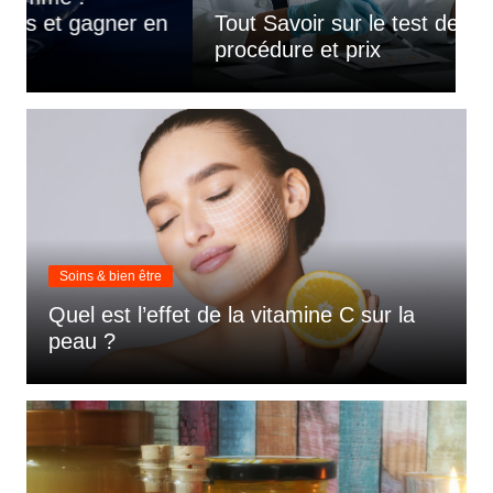
n
Tout Savoir sur le test de paternité :
m
procédure et prix
p
Soins & bien être
Quel est l’effet de la vitamine C sur la
peau ?